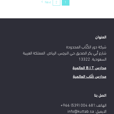
Next
2
1
العنوان
شركة دور الكُتّاب المحدودة
شارع أبي بكر الصديق حي النرجس، الرياض. المملكة العربية
السعودية. 13322
مدارس B.I.T العالمية
مدارس كُتّاب العالمية
اتصل بنا
الهاتف:681 004 (539) 966+
الايميل:
info@kuttab.sa